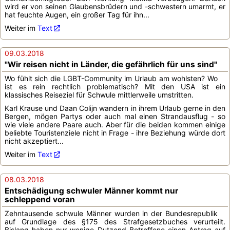
wird er von seinen Glaubensbrüdern und -schwestern umarmt, er
hat feuchte Augen, ein großer Tag für ihn...
Weiter im
Text
09.03.2018
"Wir reisen nicht in Länder, die gefährlich für uns sind"
Wo fühlt sich die LGBT-Community im Urlaub am wohlsten? Wo
ist es rein rechtlich problematisch? Mit den USA ist ein
klassisches Reiseziel für Schwule mittlerweile umstritten.
Karl Krause und Daan Colijn wandern in ihrem Urlaub gerne in den
Bergen, mögen Partys oder auch mal einen Strandausflug - so
wie viele andere Paare auch. Aber für die beiden kommen einige
beliebte Touristenziele nicht in Frage - ihre Beziehung würde dort
nicht akzeptiert...
Weiter im
Text
08.03.2018
Entschädigung schwuler Männer kommt nur
schleppend voran
Zehntausende schwule Männer wurden in der Bundesrepublik
auf Grundlage des §175 des Strafgesetzbuches verurteilt.
Bislang haben nur wenige Dutzend Betroffene einen Antrag auf