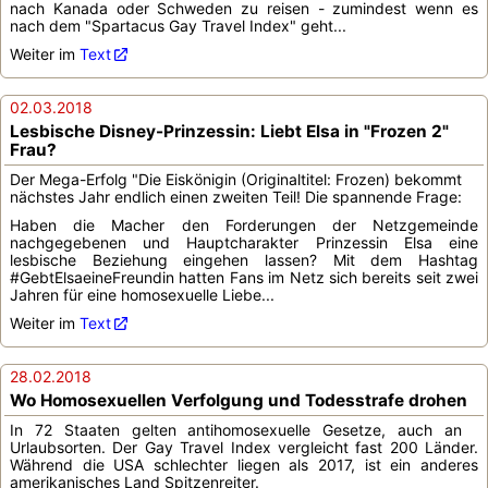
nach Kanada oder Schweden zu reisen - zumindest wenn es
nach dem "Spartacus Gay Travel Index" geht...
Weiter im
Text
02.03.2018
Lesbische Disney-Prinzessin: Liebt Elsa in "Frozen 2"
Frau?
Der Mega-Erfolg "Die Eiskönigin (Originaltitel: Frozen) bekommt
nächstes Jahr endlich einen zweiten Teil! Die spannende Frage:
Haben die Macher den Forderungen der Netzgemeinde
nachgegebenen und Hauptcharakter Prinzessin Elsa eine
lesbische Beziehung eingehen lassen? Mit dem Hashtag
#GebtElsaeineFreundin hatten Fans im Netz sich bereits seit zwei
Jahren für eine homosexuelle Liebe...
Weiter im
Text
28.02.2018
Wo Homosexuellen Verfolgung und Todesstrafe drohen
In 72 Staaten gelten antihomosexuelle Gesetze, auch an
Urlaubsorten. Der Gay Travel Index vergleicht fast 200 Länder.
Während die USA schlechter liegen als 2017, ist ein anderes
amerikanisches Land Spitzenreiter.