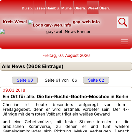
Duisb.
Essen
Hambu.
Mülhe.
Oberh.
Wesel
Überr.
Kreis Wesel
gay-web.info
T
Freitag, 07. August 2026
Alle News (2608 Einträge)
Seite 60
Seite 61 von 166
Seite 62
09.03.2018
Ein Ort für alle: Die Ibn-Rushd-Goethe-Moschee in Berlin
Christian ist heute besonders aufgeregt vor dem
Freitagsgebet, denn er wird erstmals Vorbeter sein. Der 47-
Jährige mit dem roten Vollbart trägt ein weißes Gewand
und eine Gebetsmütze, mit fester Stimme intoniert er die
arabischen Koranverse, zu denen er und fünf weitere
Gemeindemitglieder sich Richtung Mekka verbeugen. Danach