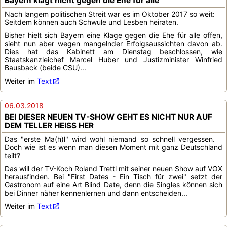
Bayern klagt nicht gegen die Ehe für alle
Nach langem politischen Streit war es im Oktober 2017 so weit:
Seitdem können auch Schwule und Lesben heiraten.
Bisher hielt sich Bayern eine Klage gegen die Ehe für alle offen,
sieht nun aber wegen mangelnder Erfolgsaussichten davon ab.
Dies hat das Kabinett am Dienstag beschlossen, wie
Staatskanzleichef Marcel Huber und Justizminister Winfried
Bausback (beide CSU)...
Weiter im
Text
06.03.2018
BEI DIESER NEUEN TV-SHOW GEHT ES NICHT NUR AUF
DEM TELLER HEISS HER
Das "erste Ma(h)l" wird wohl niemand so schnell vergessen.
Doch wie ist es wenn man diesen Moment mit ganz Deutschland
teilt?
Das will der TV-Koch Roland Trettl mit seiner neuen Show auf VOX
herausfinden. Bei "First Dates - Ein Tisch für zwei" setzt der
Gastronom auf eine Art Blind Date, denn die Singles können sich
bei Dinner näher kennenlernen und dann entscheiden...
Weiter im
Text