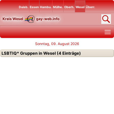
Duisb.
Essen
Hambu.
Mülhe.
Oberh.
Wesel
Überr.
Kreis Wesel
gay-web.info
T
Sonntag, 09. August 2026
LSBTIQ* Gruppen in Wesel (4 Einträge)