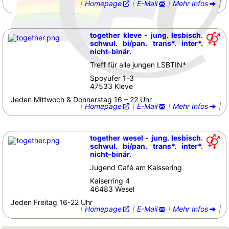
|
Homepage
|
E-Mail
|
Mehr Infos
|
together kleve - jung. lesbisch.
schwul. bi/pan. trans*. inter*.
nicht-binär.
Treff für alle jungen LSBTIN*
Spoyufer 1-3
47533 Kleve
Jeden Mittwoch & Donnerstag 16 – 22 Uhr
|
Homepage
|
E-Mail
|
Mehr Infos
|
together wesel - jung. lesbisch.
schwul. bi/pan. trans*. inter*.
nicht-binär.
Jugend Café am Kaissering
Kaiserring 4
46483 Wesel
Jeden Freitag 16-22 Uhr
|
Homepage
|
E-Mail
|
Mehr Infos
|