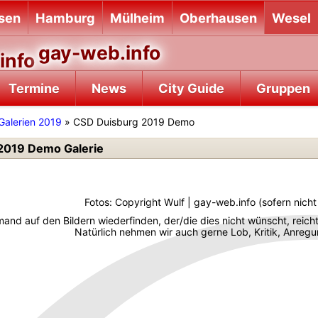
sen
Hamburg
Mülheim
Oberhausen
Wesel
gay-web.info
Termine
News
City Guide
Gruppen
Galerien 2019
» CSD Duisburg 2019 Demo
2019 Demo Galerie
Fotos: Copyright Wulf | gay-web.info (sofern nic
emand auf den Bildern wiederfinden, der/die dies nicht wünscht, reich
Natürlich nehmen wir auch gerne Lob, Kritik, Anre