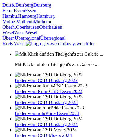
Duisb.
Duisburg
Duisburg
Essen
Essen
Essen
Hambu.
Hamburg
Hamburg
Mülhe.
Mülheim
Mülheim
Oberh.
Oberhausen
Oberhausen
Wesel
Wesel
Wesel
Überr.
Überregional
Überregional
Kreis Wesel
gay-web.info
Mit Klick auf den Titel geht's zur Galerie ...
Bilder vom CSD Duisburg 2022
Bilder vom Ruhr-CSD Essen 2022
Bilder vom CSD Duisburg 2023
Bilder vom ruhrPride Essen 2023
Bilder vom CSD Duisburg 2024
Bilder vom CSD Moers 2024