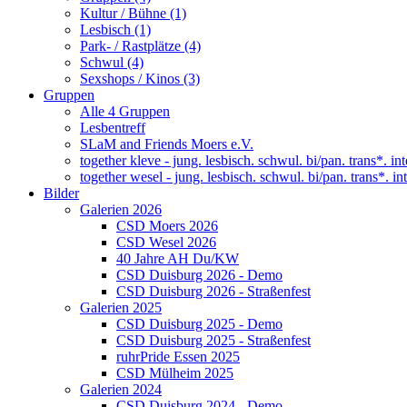
Kultur / Bühne (1)
Lesbisch (1)
Park- / Rastplätze (4)
Schwul (4)
Sexshops / Kinos (3)
Gruppen
Alle 4 Gruppen
Lesbentreff
SLaM and Friends Moers e.V.
together kleve - jung. lesbisch. schwul. bi/pan. trans*. int
together wesel - jung. lesbisch. schwul. bi/pan. trans*. int
Bilder
Galerien 2026
CSD Moers 2026
CSD Wesel 2026
40 Jahre AH Du/KW
CSD Duisburg 2026 - Demo
CSD Duisburg 2026 - Straßenfest
Galerien 2025
CSD Duisburg 2025 - Demo
CSD Duisburg 2025 - Straßenfest
ruhrPride Essen 2025
CSD Mülheim 2025
Galerien 2024
CSD Duisburg 2024 - Demo