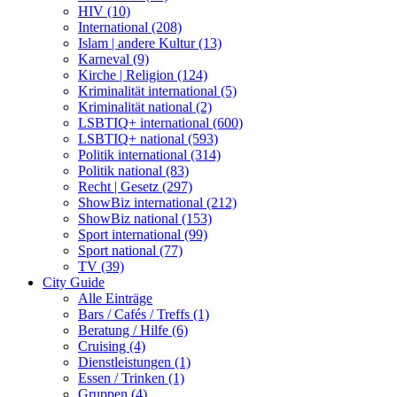
HIV (10)
International (208)
Islam | andere Kultur (13)
Karneval (9)
Kirche | Religion (124)
Kriminalität international (5)
Kriminalität national (2)
LSBTIQ+ international (600)
LSBTIQ+ national (593)
Politik international (314)
Politik national (83)
Recht | Gesetz (297)
ShowBiz international (212)
ShowBiz national (153)
Sport international (99)
Sport national (77)
TV (39)
City Guide
Alle Einträge
Bars / Cafés / Treffs (1)
Beratung / Hilfe (6)
Cruising (4)
Dienstleistungen (1)
Essen / Trinken (1)
Gruppen (4)