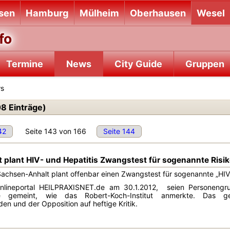
sen
Hamburg
Mülheim
Oberhausen
Wesel
fo
Termine
News
City Guide
Gruppen
ws
8 Einträge)
42
Seite 143 von 166
Seite 144
 plant HIV- und Hepatitis Zwangstest für sogenannte Ris
chsen-Anhalt plant offenbar einen Zwangstest für sogenannte „HIV-
nlineportal HEILPRAXISNET.de am 30.1.2012, seien Personengr
e gemeint, wie das Robert-Koch-Institut anmerkte. Das g
en und der Opposition auf heftige Kritik.