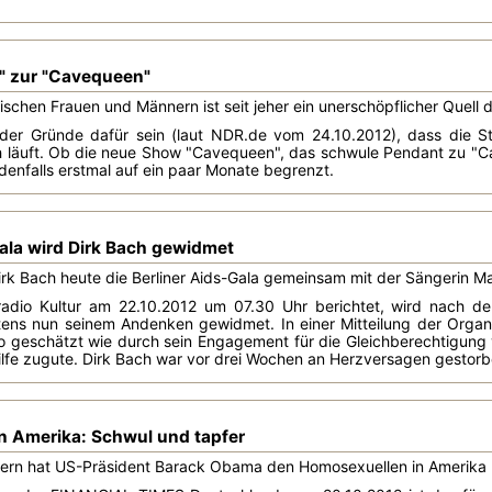
 zur "Cavequeen"
schen Frauen und Männern ist seit jeher ein unerschöpflicher Quell de
 der Gründe dafür sein (laut NDR.de vom 24.10.2012), dass die St
h läuft. Ob die neue Show "Cavequeen", das schwule Pendant zu "Ca
jedenfalls erstmal auf ein paar Monate begrenzt.
Gala wird Dirk Bach gewidmet
 Dirk Bach heute die Berliner Aids-Gala gemeinsam mit der Sängerin
adio Kultur am 22.10.2012 um 07.30 Uhr berichtet, wird nach de
ens nun seinem Andenken gewidmet. In einer Mitteilung der Organi
 geschätzt wie durch sein Engagement für die Gleichberechtigung
hilfe zugute. Dirk Bach war vor drei Wochen an Herzversagen gestorb
n Amerika: Schwul und tapfer
rn hat US-Präsident Barack Obama den Homosexuellen in Amerika