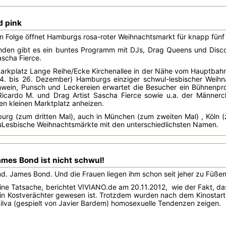
d pink
in Folge öffnet Hamburgs rosa-roter Weihnachtsmarkt für knapp fünf
en gibt es ein buntes Programm mit DJs, Drag Queens und Disco-M
ascha Fierce.
Parkplatz Lange Reihe/Ecke Kirchenallee in der Nähe vom Hauptbah
. bis 26. Dezember) Hamburgs einziger schwul-lesbischer Weih
hwein, Punsch und Leckereien erwartet die Besucher ein Bühnenp
Ricardo M. und Drag Artist Sascha Fierce sowie u.a. der Männerch
n kleinen Marktplatz anheizen.
urg (zum dritten Mal), auch in München (zum zweiten Mal) , Köln (
wuLesbische Weihnachtsmärkte mit den unterschiedlichsten Namen.
ames Bond ist nicht schwul!
d. James Bond. Und die Frauen liegen ihm schon seit jeher zu Füßen
ine Tatsache, berichtet VIVIANO.de am 20.11.2012, wie der Fakt, das
in Kostverächter gewesen ist. Trotzdem wurden nach dem Kinostart 
Silva (gespielt von Javier Bardem) homosexuelle Tendenzen zeigen.