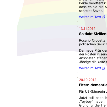
Beide veröffentli
dass es nie die 
schreibt Savas.
Weiter im Text
13.11.2012
So tickt Sizili
Rosario Crocetta 
politischen Seilsc
Der neue Präsiden
der Posten in sei
Ansonsten stehen
Jährige die kalte 
Weiter im Text
29.10.2012
Eltern dementi
Für US-Sängerin J
Jetzt soll, nach
„Toyboy“ haben. 
Grund für die Tre