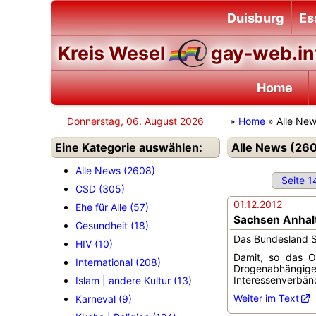
Duisburg
Es
Kreis Wesel
gay-web.in
Home
Donnerstag, 06. August 2026
»
Home
» Alle Ne
Eine Kategorie auswählen:
Alle News (260
Alle News (2608)
Seite 1
CSD (305)
01.12.2012
Ehe für Alle (57)
Sachsen Anhalt
Gesundheit (18)
Das Bundesland Sa
HIV (10)
Damit, so das O
International (208)
Drogenabhängig
Interessenverbänd
Islam | andere Kultur (13)
Weiter im Text
Karneval (9)