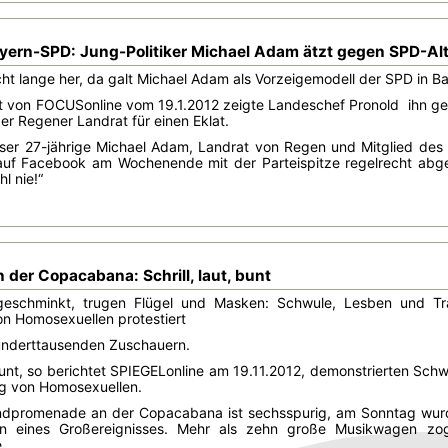
Bayern-SPD: Jung-Politiker Michael Adam ätzt gegen SPD-Al
icht lange her, da galt Michael Adam als Vorzeigemodell der SPD in B
 von FOCUSonline vom 19.1.2012 zeigte Landeschef Pronold ihn gerne
der Regener Landrat für einen Eklat.
ser 27-jährige Michael Adam, Landrat von Regen und Mitglied des 
f Facebook am Wochenende mit der Parteispitze regelrecht abgerec
l nie!“
 der Copacabana: Schrill, laut, bunt
 geschminkt, trugen Flügel und Masken: Schwule, Lesben und T
on Homosexuellen protestiert
Hunderttausenden Zuschauern.
 bunt, so berichtet SPIEGELonline am 19.11.2012, demonstrierten Sch
ng von Homosexuellen.
andpromenade an der Copacabana ist sechsspurig, am Sonntag wurde
n eines Großereignisses. Mehr als zehn große Musikwagen zo
.