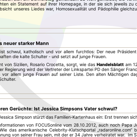
chten ein Statement auf ihrer Homepage, in der sie sich jeweils zu 
Absicht unseres Liedes war, Homosexualität und Pädophilie gleich
ens neuer starker Mann
ist schwul, katholisch und vor allem furchtlos: Der neue Präsident 
haften die kalte Schulter - und setzt auf junge Frauen.
t von Sizilien, Rosario Crocetta, sorgt, wie das
Handelsblatt
am 12.
ner Regierung wird der Vertreter der Linkspartei PD den Sänger Fran
 vor allem junge Frauen auf seiner Liste. Den alten Mächtigen da
Schulter.
eren Gerüchte: Ist Jessica Simpsons Vater schwul?
essica Simpson stürzt das Familien-Kartenhaus ein: Erst trennen sich
 Informationen von FOCUSonline vom 28.10.2012, auch noch Papa Jo
Wie das amerikanische Celebrity-Klatschportal „radaronline.com“ b
nnung von seiner Frau sein, mit der er 34 Jahre verheiratet war. I