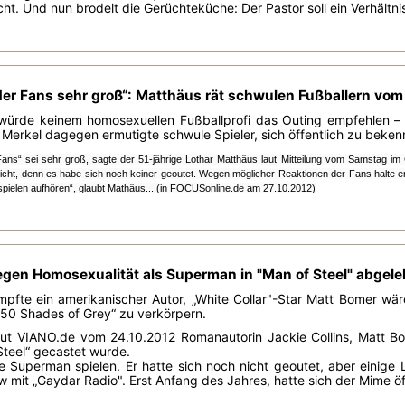
cht. Und nun brodelt die Gerüchteküche: Der Pastor soll ein Verhältn
der Fans sehr groß“: Matthäus rät schwulen Fußballern vom
würde keinem homosexuellen Fußballprofi das Outing empfehlen – 
Merkel dagegen ermutigte schwule Spieler, sich öffentlich zu bekenn
Fans“ sei sehr groß, sagte der 51-jährige Lothar Matthäus laut Mitteilung vom Samstag i
nicht, denn es habe sich noch keiner geoutet. Wegen möglicher Reaktionen der Fans halte er 
pielen aufhören“, glaubt Mathäus.
...(in FOCUSonline.de am 27.10.2012)
gen Homosexualität als Superman in "Man of Steel" abgele
impfte ein amerikanischer Autor, „White Collar"-Star Matt Bomer wä
 "50 Shades of Grey“ zu verkörpern.
ut VIANO.de vom 24.10.2012 Romanautorin Jackie Collins, Matt B
 Steel“ gecastet wurde.
e Superman spielen. Er hatte sich noch nicht geoutet, aber einige
iew mit „Gaydar Radio". Erst Anfang des Jahres, hatte sich der Mime ö