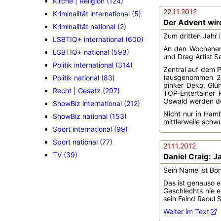
Kirche | Religion (124)
22.11.2012
Kriminalität international (5)
Der Advent wir
Kriminalität national (2)
Zum dritten Jahr 
LSBTIQ+ international (600)
An den Wochenend
LSBTIQ+ national (593)
und Drag Artist S
Politik international (314)
Zentral auf dem 
(ausgenommen 24
Politik national (83)
pinker Deko, Glü
Recht | Gesetz (297)
TOP-Entertainer 
Oswald werden de
ShowBiz international (212)
Nicht nur in Hamb
ShowBiz national (153)
mittlerweile sch
Sport international (99)
Sport national (77)
21.11.2012
TV (39)
Daniel Craig: J
Sein Name ist Bon
Das ist genauso e
Geschlechts nie e
sein Feind Raoul 
Weiter im Text