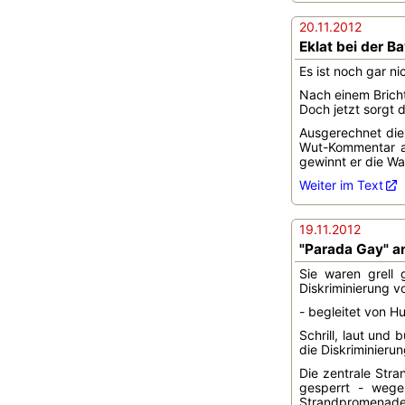
20.11.2012
Eklat bei der 
Es ist noch gar n
Nach einem Bricht
Doch jetzt sorgt 
Ausgerechnet die
Wut-Kommentar au
gewinnt er die Wah
Weiter im Text
19.11.2012
"Parada Gay" an
Sie waren grell
Diskriminierung v
- begleitet von 
Schrill, laut und
die Diskriminieru
Die zentrale Str
gesperrt - wege
Strandpromenade