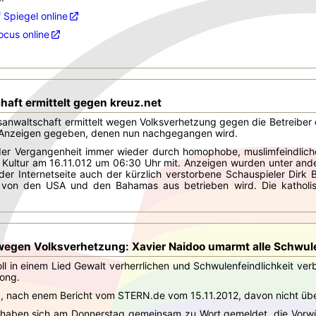
 Spiegel online
cus online
haft ermittelt gegen kreuz.net
tsanwaltschaft ermittelt wegen Volksverhetzung gegen die Betreiber de
 Anzeigen gegeben, denen nun nachgegangen wird.
 der Vergangenheit immer wieder durch homophobe, muslimfeindliche
 Kultur am 16.11.012 um 06:30 Uhr mit. Anzeigen wurden unter a
f der Internetseite auch der kürzlich verstorbene Schauspieler Dirk B
e von den USA und den Bahamas aus betrieben wird. Die katholisc
egen Volksverhetzung: Xavier Naidoo umarmt alle Schwu
l in einem Lied Gewalt verherrlichen und Schwulenfeindlichkeit ver
Song.
nd, nach enem Bericht vom STERN.de vom 15.11.2012, davon nicht üb
 haben sich am Donnerstag gemeinsam zu Wort gemeldet, die Vorwür