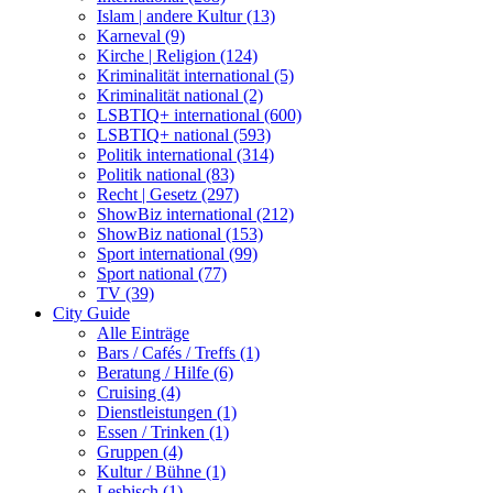
Islam | andere Kultur (13)
Karneval (9)
Kirche | Religion (124)
Kriminalität international (5)
Kriminalität national (2)
LSBTIQ+ international (600)
LSBTIQ+ national (593)
Politik international (314)
Politik national (83)
Recht | Gesetz (297)
ShowBiz international (212)
ShowBiz national (153)
Sport international (99)
Sport national (77)
TV (39)
City Guide
Alle Einträge
Bars / Cafés / Treffs (1)
Beratung / Hilfe (6)
Cruising (4)
Dienstleistungen (1)
Essen / Trinken (1)
Gruppen (4)
Kultur / Bühne (1)
Lesbisch (1)