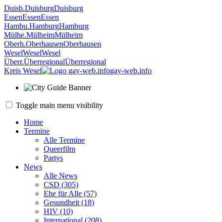
Duisb.
Duisburg
Duisburg
Essen
Essen
Essen
Hambu.
Hamburg
Hamburg
Mülhe.
Mülheim
Mülheim
Oberh.
Oberhausen
Oberhausen
Wesel
Wesel
Wesel
Überr.
Überregional
Überregional
Kreis Wesel
gay-web.info
Toggle main menu visibility
Home
Termine
Alle Termine
Queerfilm
Partys
News
Alle News
CSD (305)
Ehe für Alle (57)
Gesundheit (18)
HIV (10)
International (208)